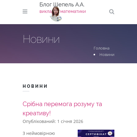
Блог Шепель А.А.
викладач математики
Новини
Головна
Новини
НОВИНИ
Срібна перемога розуму та
креативу!
Опублікований: 1 січня 2026
З неймовірною