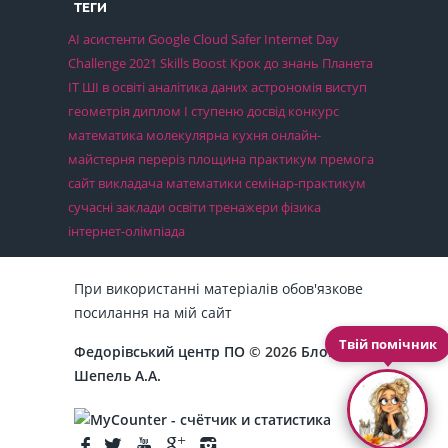
ТЕГИ
AI асистенти
Google Cloud
Safer Internet Day
Challenge 2021
Skills Boost
Крок до знань
Планета
ІТ
ШІ в освіті
аналітика даних
астрономія
виступ
геометрія
диплом І ступеню
досвід
конкурс
математика
молекулярна кухня
онлайн-
майстерня
переріз
площина
практикум
премога
сайт викладача математики
семінар-практикум
сучасні заклади освіти
тренажери
фізика
інтернет-олімпіада
При використанні матеріалів обов'язкове
посилання на мій сайт
Твій помічник
Федорівський центр ПО
© 2026
Блог
Шепель А.А.