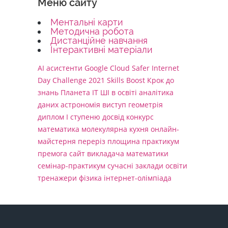
Меню сайту
Ментальні карти
Методична робота
Дистанційне навчання
Інтерактивні матеріали
AI асистенти
Google Cloud
Safer Internet
Day Challenge 2021
Skills Boost
Крок до
знань
Планета ІТ
ШІ в освіті
аналітика
даних
астрономія
виступ
геометрія
диплом І ступеню
досвід
конкурс
математика
молекулярна кухня
онлайн-
майстерня
переріз
площина
практикум
премога
сайт викладача математики
семінар-практикум
сучасні заклади освіти
тренажери
фізика
інтернет-олімпіада