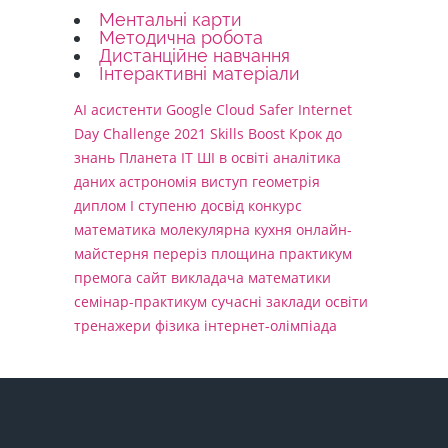
Ментальні карти
Методична робота
Дистанційне навчання
Інтерактивні матеріали
AI асистенти
Google Cloud
Safer Internet
Day Challenge 2021
Skills Boost
Крок до
знань
Планета ІТ
ШІ в освіті
аналітика
даних
астрономія
виступ
геометрія
диплом І ступеню
досвід
конкурс
математика
молекулярна кухня
онлайн-
майстерня
переріз
площина
практикум
премога
сайт викладача математики
семінар-практикум
сучасні заклади освіти
тренажери
фізика
інтернет-олімпіада