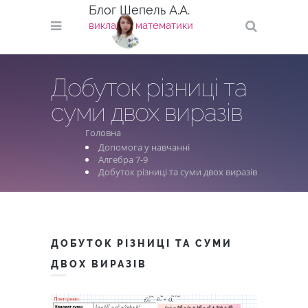
Блог Шепель А.А.
викладач математики
Добуток різниці та
суми двох виразів
Головна
Допомога у навчанні
Алгебра 7-9
Добуток різниці та суми двох виразів
ДОБУТОК РІЗНИЦІ ТА СУМИ
ДВОХ ВИРАЗІВ