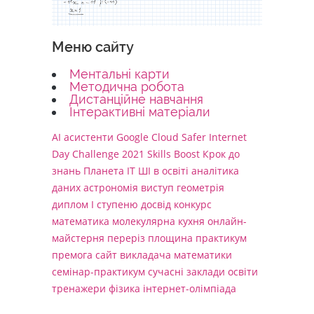
Меню сайту
Ментальні карти
Методична робота
Дистанційне навчання
Інтерактивні матеріали
AI асистенти
Google Cloud
Safer Internet
Day Challenge 2021
Skills Boost
Крок до
знань
Планета ІТ
ШІ в освіті
аналітика
даних
астрономія
виступ
геометрія
диплом І ступеню
досвід
конкурс
математика
молекулярна кухня
онлайн-
майстерня
переріз
площина
практикум
премога
сайт викладача математики
семінар-практикум
сучасні заклади освіти
тренажери
фізика
інтернет-олімпіада