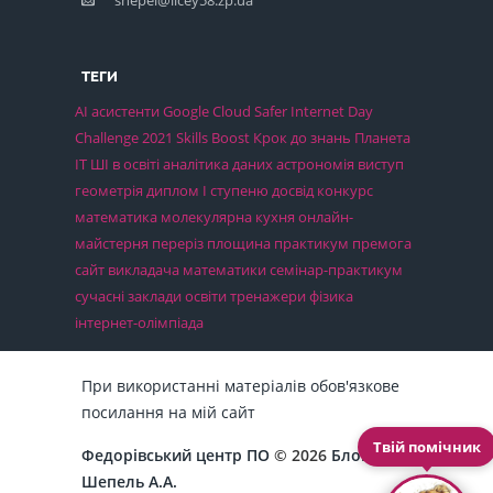
shepel@licey58.zp.ua
ТЕГИ
AI асистенти
Google Cloud
Safer Internet Day
Challenge 2021
Skills Boost
Крок до знань
Планета
ІТ
ШІ в освіті
аналітика даних
астрономія
виступ
геометрія
диплом І ступеню
досвід
конкурс
математика
молекулярна кухня
онлайн-
майстерня
переріз
площина
практикум
премога
сайт викладача математики
семінар-практикум
сучасні заклади освіти
тренажери
фізика
інтернет-олімпіада
При використанні матеріалів обов'язкове
посилання на мій сайт
Твій помічник
Федорівський центр ПО
© 2026
Блог
Шепель А.А.